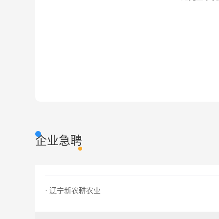
企业急聘
· 辽宁新农耕农业