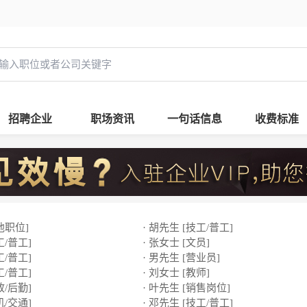
招聘企业
职场资讯
一句话信息
收费标准
他职位]
· 胡先生 [技工/普工]
工/普工]
· 张女士 [文员]
工/普工]
· 男先生 [营业员]
工/普工]
· 刘女士 [教师]
政/后勤]
· 叶先生 [销售岗位]
机/交通]
· 邓先生 [技工/普工]