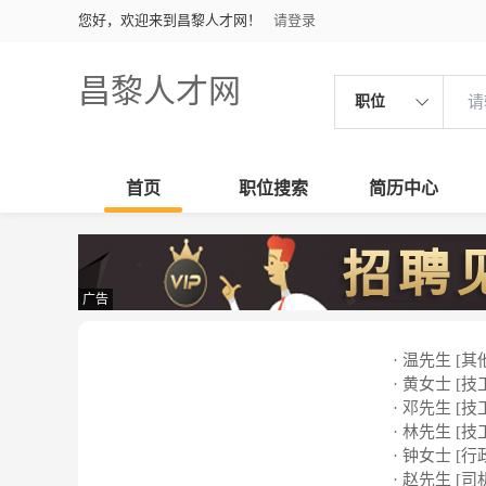
您好，欢迎来到昌黎人才网！
请登录
昌黎人才网
职位
首页
职位搜索
简历中心
广告
· 温先生 [其
· 黄女士 [技
· 邓先生 [技
· 林先生 [技
· 钟女士 [行
· 赵先生 [司