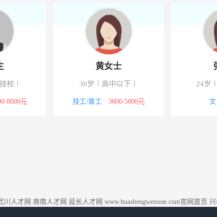
生
黄女士
/技校
30岁
高中以下
24岁
00-8000元
技工/普工
3000-5000元
文
武川人才网
商南人才网
延长人才网
www.huashengwenxue.com官网首页
兴