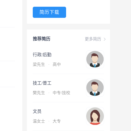
简历下载
推荐简历
更多简历
行政/后勤
梁先生
·
高中
技工/普工
樊先生
·
中专/技校
文员
温女士
·
大专