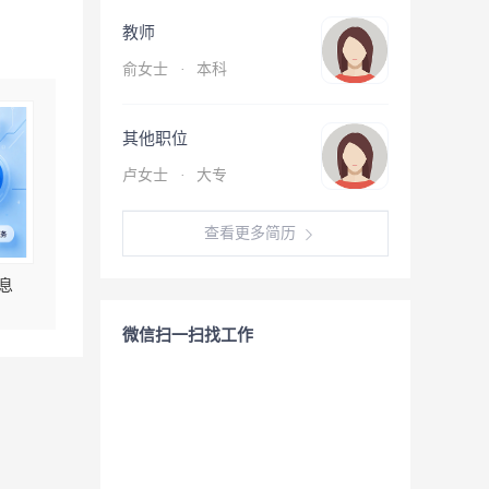
教师
俞女士
·
本科
其他职位
卢女士
·
大专
查看更多简历
息
微信扫一扫找工作